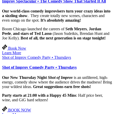
Improv Spectacular • The Comedy Show That Started It All
Our world-class comedy improvisers turn your crazy ideas into
a sizzling show
. They create totally new scenes, characters and
even songs on the spot.
It’s absolutely amazing!
Boom Chicago launched the careers of
Seth Meyers
,
Jordan
Peele
,
and stars of Ted Lasso
(Jason Sudeikis, Brendan Hunt and
Joe Kelly).
Best of all, the next generation is on stage tonight!
Book Now
Learn More
Shot of Improv Comedy Party • Thursdays
Shot of Improv Comedy Party • Thursdays
Our New Thursday Night
Shot of Improv
is an unfiltered, high-
energy, comedy show where the audience drives the madness! Bring
your wildest ideas.
Great suggestions earn free shots!
Party starts at 21:00 with a Happy 45 Mins
: Half price beer,
wine, and GiG hard seltzers!
BOOK NOW