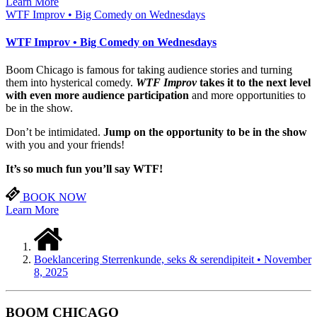
Learn More
WTF Improv • Big Comedy on Wednesdays
WTF Improv • Big Comedy on Wednesdays
Boom Chicago is famous for taking audience stories and turning
them into hysterical comedy.
WTF Improv
takes it to the next level
with even more audience participation
and more opportunities to
be in the show.
Don’t be intimidated.
Jump on the opportunity to be in the show
with you and your friends!
It’s so much fun you’ll
say WTF!
BOOK NOW
Learn More
Boeklancering Sterrenkunde, seks & serendipiteit • November
8, 2025
BOOM CHICAGO