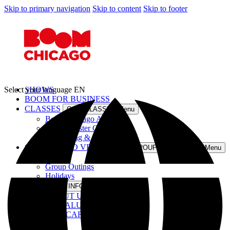
Skip to primary navigation
Skip to content
Skip to footer
Select your language
SHOWS
EN
BOOM FOR BUSINESS
CLASSES
Open CLASSES Menu
Boom Chicago Academy
Improv Taster Class
InterActing & Saskia Maas
GROUPS AND VENUE
Open GROUPS AND VENUE Menu
Venue
Group Outings
Holidays
INFO
Open INFO Menu
ABOUT US
OUR ALUMNI
GIFT CARDS
JOBS