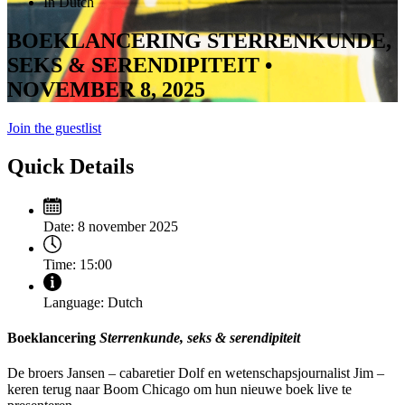
In Dutch
BOEKLANCERING STERRENKUNDE,
SEKS & SERENDIPITEIT •
NOVEMBER 8, 2025
Join the guestlist
Quick Details
Date:
8 november 2025
Time:
15:00
Language:
Dutch
Boeklancering
Sterrenkunde, seks & serendipiteit
De broers Jansen – cabaretier Dolf en wetenschapsjournalist Jim –
keren terug naar Boom Chicago om hun nieuwe boek live te