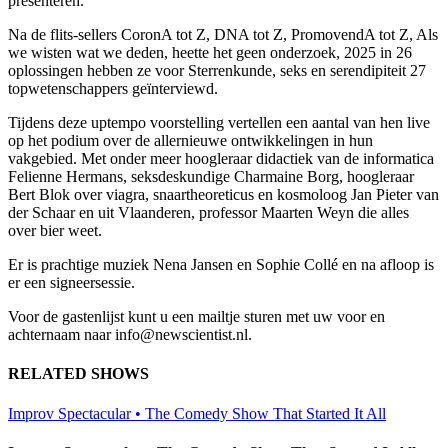
presenteren.
Na de flits-sellers CoronA tot Z, DNA tot Z, PromovendA tot Z, Als
we wisten wat we deden, heette het geen onderzoek, 2025 in 26
oplossingen hebben ze voor Sterrenkunde, seks en serendipiteit 27
topwetenschappers geïnterviewd.
Tijdens deze uptempo voorstelling vertellen een aantal van hen live
op het podium over de allernieuwe ontwikkelingen in hun
vakgebied. Met onder meer hoogleraar didactiek van de informatica
Felienne Hermans, seksdeskundige Charmaine Borg, hoogleraar
Bert Blok over viagra, snaartheoreticus en kosmoloog Jan Pieter van
der Schaar en uit Vlaanderen, professor Maarten Weyn die alles
over bier weet.
Er is prachtige muziek Nena Jansen en Sophie Collé en na afloop is
er een signeersessie.
Voor de gastenlijst kunt u een mailtje sturen met uw voor en
achternaam naar
info@newscientist.nl
.
RELATED SHOWS
Improv Spectacular • The Comedy Show That Started It All