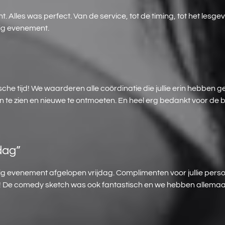
Alles was perfect. Van de service, tot de timing, tot het lesgev
ig evenement.
sche tijd! We waarderen alle coördinatie die jullie erin hebben
te zien en nieuwe te ontmoeten. En heel erg bedankt voor de b
dag”
ldig evenement afgelopen vrijdag. Complimenten voor jullie pers
was! De comedy sketch was ook fantastisch en we hebben allemaa