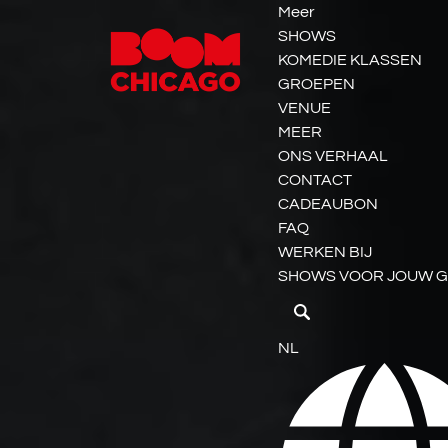
Meer
Open More Menu
Open MEER Menu
Ga naar de primaire navigatie
Ga naar inhoud
Ga naar voettekst
SHOWS
KOMEDIE KLASSEN
GROEPEN
VENUE
MEER
ONS VERHAAL
CONTACT
CADEAUBON
FAQ
WERKEN BIJ
SHOWS VOOR JOUW 
Selecteer
NL
uw
taal