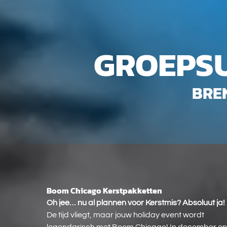
GROEPSU
BRE
Boom Chicago Kerstpakketten
Boom
Chicago
Oh jee… nu al plannen voor Kerstmis? Absoluut ja!
Kerstpakketten
De tijd vliegt, maar jouw holiday event wordt