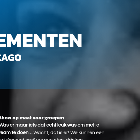
NEMENTEN
CAGO
Show op maat voor groepen
Show
op
Was er maar iets dat echt leuk was om met je
maat
team te doen…
Wacht, dat is er! We kunnen een