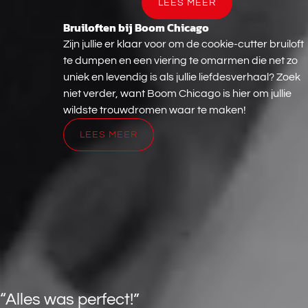
LEES MEER
Bruiloften bij Boom Chicago
Bruiloften
bij
Zijn jullie er klaar voor om de cookie-cutter bruiloft
Boom
te dumpen en een viering te omarmen die net zo
Chicago
uniek en levendig is als jullie liefdesverhaal? Zoek
niet verder, want Boom Chicago is hier om jullie
wildste trouwdromen waar te maken!
LEES MEER
“Alles was perfect!”