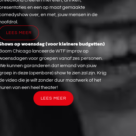
voor
privéavond creëren met eten, drinken,
groepen
presentaties en een op maat gemaakte
comedyshow over, en met, jouw mensen in de
hoofdrol.
LEES MEER
Shows op woensdag (voor kleinere budgetten)
Shows
op
Boom Chicago lanceerde WTF Improv op
woensdag
woensdagen voor groepen vanaf zes personen.
(voor
We kunnen garanderen dat iemand van jouw
kleinere
groep in deze (openbare) show te zien zal zijn. Krijg
budgetten)
de video die je wilt zonder duur maatwerk of het
huren van een heel theater!
LEES MEER