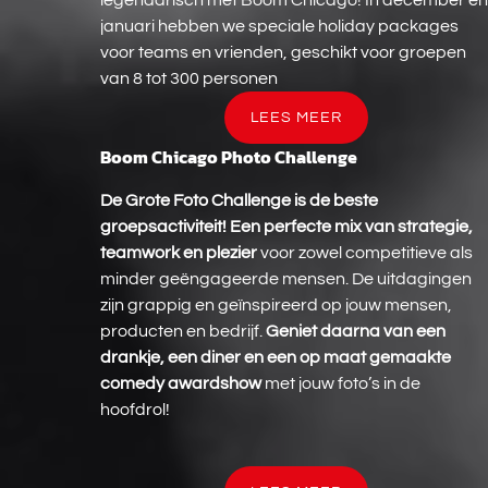
legendarisch met Boom Chicago! In december en
januari hebben we speciale holiday packages
voor teams en vrienden, geschikt voor groepen
van 8 tot 300 personen
LEES MEER
Boom Chicago Photo Challenge
Boom
Chicago
De Grote Foto Challenge is de beste
Photo
groepsactiviteit!
Een perfecte mix van strategie,
Challenge
teamwork en plezier
voor zowel competitieve als
minder geëngageerde mensen. De uitdagingen
zijn grappig en geïnspireerd op jouw mensen,
producten en bedrijf.
Geniet daarna van een
drankje, een diner en een op maat gemaakte
comedy awardshow
met jouw foto’s in de
hoofdrol!