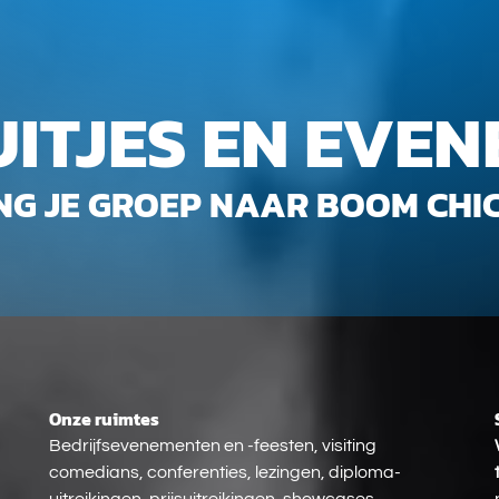
ITJES EN EVE
NG JE GROEP NAAR BOOM CHI
Onze ruimtes
Onze
ruimtes
Bedrijfsevenementen en -feesten, visiting
comedians, conferenties, lezingen, diploma-