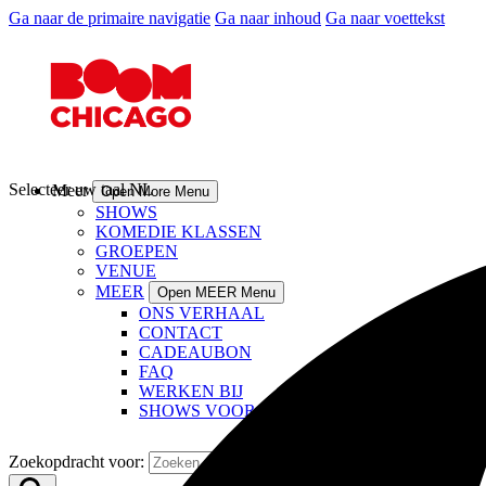
Ga naar de primaire navigatie
Ga naar inhoud
Ga naar voettekst
Selecteer uw taal
NL
Meer
Open More Menu
SHOWS
KOMEDIE KLASSEN
GROEPEN
VENUE
MEER
Open MEER Menu
ONS VERHAAL
CONTACT
CADEAUBON
FAQ
WERKEN BIJ
SHOWS VOOR JOUW GROEP
Zoekopdracht voor: