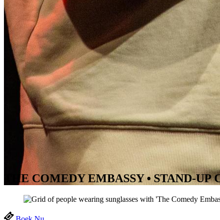
THE COMEDY EMBASSY • STAND-UP 
Boek Nu